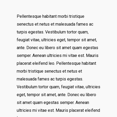
Virtual Bookkeeping Se
The Handy Bookkeeper
QuickBooks Online Co
Pellentesque habitant morbi tristique
The Castle
senectus et netus et malesuada fames ac
Catchup/Cleanup Serv
Unit 345
turpis egestas. Vestibulum tortor quam,
QuickBooks Online Tra
2500 Castle Dr
feugiat vitae, ultricies eget, tempor sit amet,
Manhattan, NY
ante. Donec eu libero sit amet quam egestas
semper. Aenean ultricies mi vitae est. Mauris
T: 123456789
placerat eleifend leo. Pellentesque habitant
E:info@thehandybookkeep
morbi tristique senectus et netus et
malesuada fames ac turpis egestas.
Vestibulum tortor quam, feugiat vitae, ultricies
eget, tempor sit amet, ante. Donec eu libero
sit amet quam egestas semper. Aenean
ultricies mi vitae est. Mauris placerat eleifend